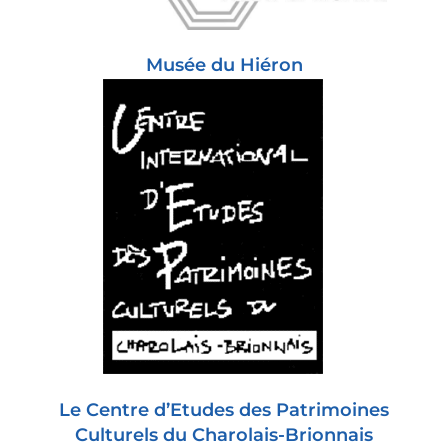
Musée du Hiéron
Le Centre d’Etudes des Patrimoines
Culturels du Charolais-Brionnais