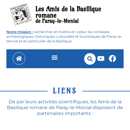
Les Amis de la Basilique
romane
de Paray-le-Monial
Notre mission :
rechercher et mettre en valeur les richesses
archéologiques, historiques, culturelles et touristiques de Paray-le-
Monial et en particulier de la Basilique.
Histoire du Prieuré et de la Basilique
LIENS
De par leurs activités scientifiques, les Amis de la
Basilique romane de Paray-le-Monial disposent de
partenaires importants :