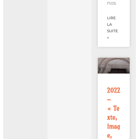
nos
LIRE
LA
SUITE
»
2022
–
« Te
xte,
imag
e,