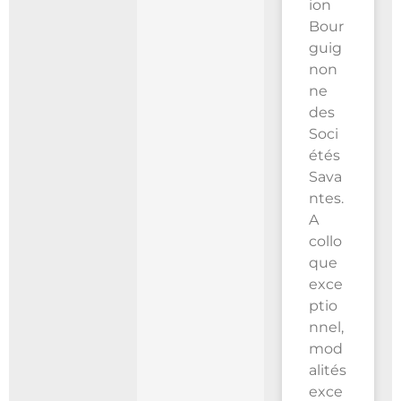
ion
Bour
guig
non
ne
des
Soci
étés
Sava
ntes.
A
collo
que
exce
ptio
nnel,
mod
alités
exce