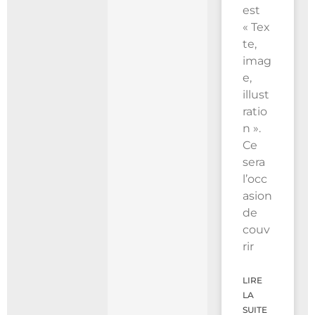
est
« Tex
te,
imag
e,
illust
ratio
n ».
Ce
sera
l’occ
asion
de
couv
rir
LIRE
LA
SUITE