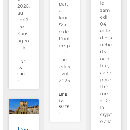
le
part
2026,
sam
à
au
edi
leur
théâ
04
Sorti
tre
et le
e de
Sauv
dima
Print
ageo
nche
emp
t de
05
s le
octo
sam
LIRE
bre,
edi 5
LA
avec
avril
SUITE
pour
»
2025.
thè
me
LIRE
« De
LA
SUITE
la
»
crypt
e à la
L’ap