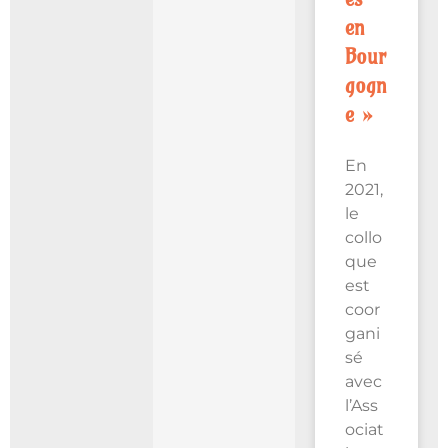
en
Bour
gogn
e »
En
2021,
le
collo
que
est
coor
gani
sé
avec
l’Ass
ociat