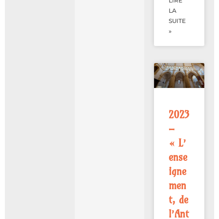
LIRE
LA
SUITE
»
2023
–
« L’
ense
igne
men
t, de
l’Ant