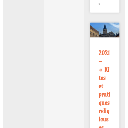
»
2021
–
« Ri
tes
et
prati
ques
relig
ieus
es