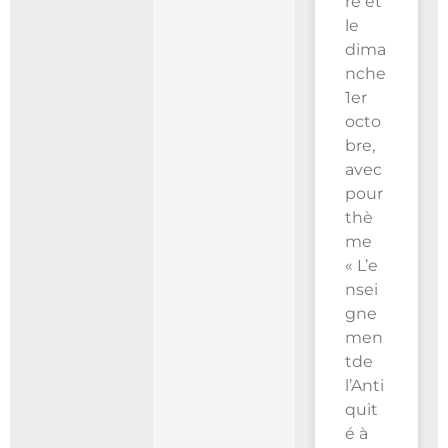
re et
le
dima
nche
1er
octo
bre,
avec
pour
thè
me
« L’e
nsei
gne
men
tde
l’Anti
quit
é à