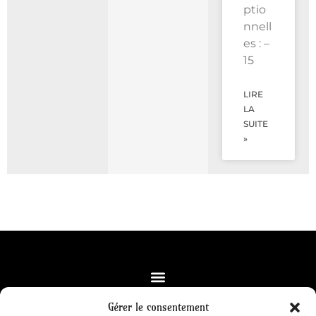
ptio
nnell
es : –
15
LIRE
LA
SUITE
»
Gérer le consentement
Office de Tourisme