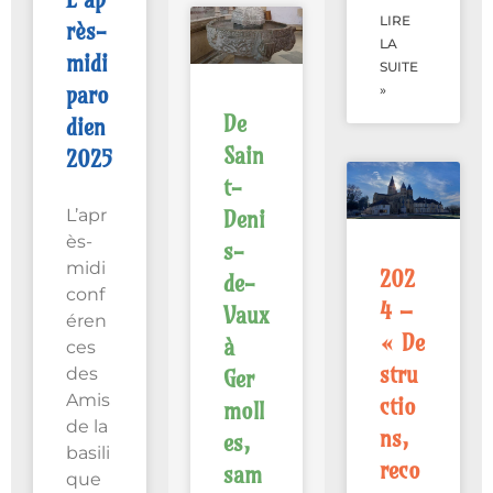
LIRE
rès-
LA
midi
SUITE
paro
»
De
dien
Sain
2025
t-
L’apr
Deni
ès-
s-
midi
202
de-
conf
4 –
Vaux
éren
« De
à
ces
stru
des
Ger
Amis
ctio
moll
de la
ns,
es,
basili
reco
sam
que