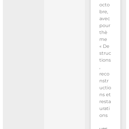
octo
bre,
avec
pour
thè
me
« De
struc
tions
,
reco
nstr
uctio
ns et
resta
urati
ons