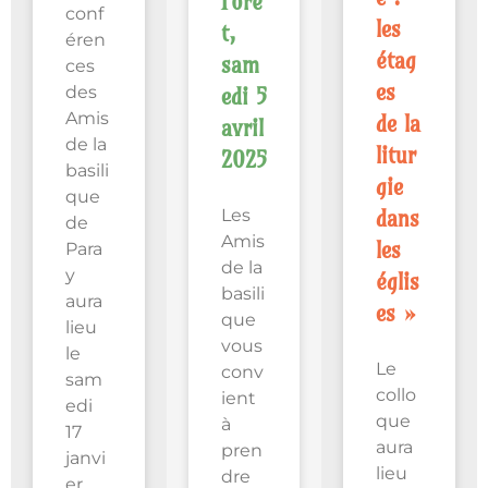
Forê
conf
les
t,
éren
étag
sam
ces
es
des
edi 5
Amis
de la
avril
de la
litur
2025
basili
gie
que
Les
dans
de
Amis
les
Para
de la
y
églis
basili
aura
es »
que
lieu
vous
le
Le
conv
sam
collo
ient
edi
que
à
17
aura
pren
janvi
lieu
dre
er