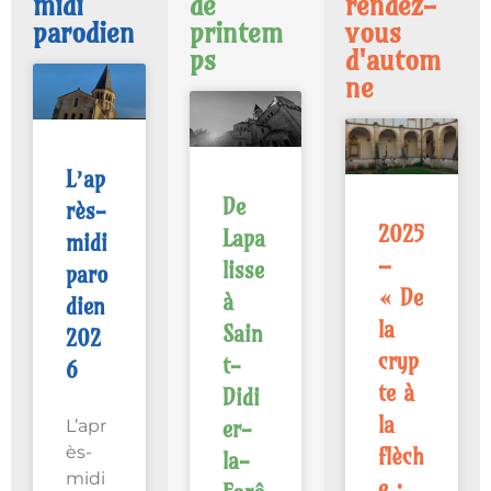
midi
de
rendez-
parodien
printem
vous
ps
d'autom
ne
L’ap
De
rès-
2025
Lapa
midi
–
lisse
paro
« De
à
dien
la
Sain
202
cryp
t-
6
te à
Didi
la
L’apr
er-
ès-
flèch
la-
midi
e :