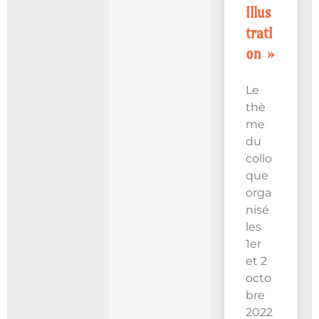
illus
trati
on »
Le
thè
me
du
collo
que
orga
nisé
les
1er
et 2
octo
bre
2022