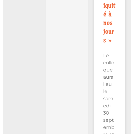
iquit
é à
nos
jour
s »
Le
collo
que
aura
lieu
le
sam
edi
30
sept
emb