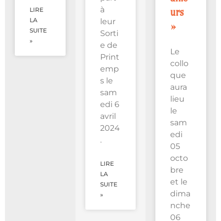
à
LIRE
urs
LA
leur
»
SUITE
Sorti
»
e de
Le
Print
collo
emp
que
s le
aura
sam
lieu
edi 6
le
avril
sam
2024
edi
.
05
octo
LIRE
bre
LA
et le
SUITE
dima
»
nche
06