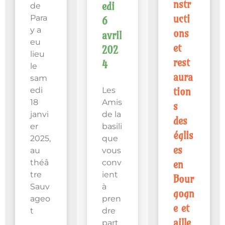
nstr
edi
de
ucti
Para
6
y a
ons
avril
eu
et
202
lieu
rest
4
le
aura
sam
edi
Les
tion
18
Amis
s
janvi
de la
des
er
basili
églis
2025,
que
es
au
vous
théâ
conv
en
tre
ient
Bour
Sauv
à
gogn
ageo
pren
e et
t
dre
aille
part